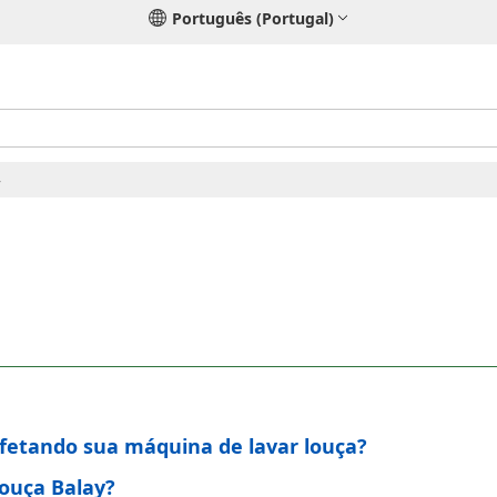
Português (Portugal)
4
afetando sua máquina de lavar louça?
louça Balay?