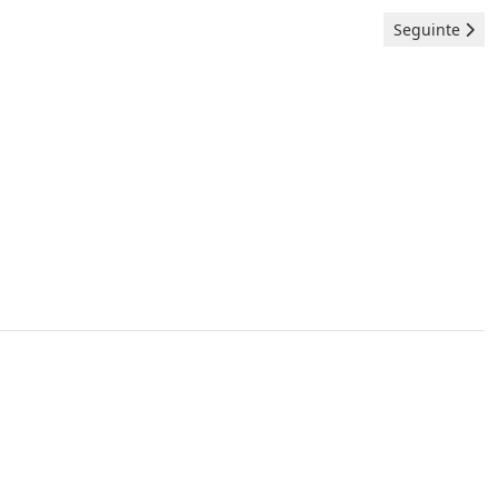
Artigo seguint
Seguinte