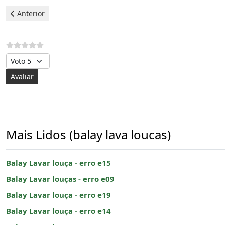
Artigo anterior: Balay Lavar louça - erro e24
Anterior
Avalie, por favor
Mais Lidos (balay lava loucas)
Balay Lavar louça - erro e15
Balay Lavar louças - erro e09
Balay Lavar louça - erro e19
Balay Lavar louça - erro e14