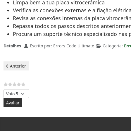
Limpa bem a tua placa vitrocerâmica
Verifica as conexões externas e a fiação elétric
Revisa as conexões internas da placa vitrocerâ
Repassa todos os passos descritos anteriorme
Procura um suporte técnico especializado nas p
Detalhes
Escrito por:
Errors Code Ultimate
Categoria:
Err
Artigo anterior: Balay Vitrocerâmicas - erro F2
Anterior
Avalie, por favor