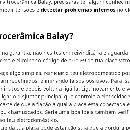
 vitrocerâmica Balay, precisarás ter algum conhecim
 medir tensões e
detectar problemas internos
no el
trocerâmica Balay?
 na garantia, não hesites em reivindicá-la e aguarda
ema e eliminar o código de erro E9 da tua placa vitr
ça algo simples, reiniciar o teu eletrodoméstico pode 
m redefinidos, eliminando falsos positivos. Para iss
inutos e depois voltar a ligá-la. Liga novamente e ve
igar o disjuntor principal que controla a eletricidad
fica-te de que a fiação à qual a placa está conectada
 ou chamuscados. Seria uma boa ideia também verific
 ao teu eletrodoméstico.
fície da tua placa pode estar tão suja que a gordura