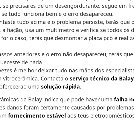
, se precisares de um desengordurante, segue em f
a se tudo funciona bem e o erro desapareceu.
tentaste tudo acima e o problema persiste, terás que
s, a fiação, usa um multímetro e verifica se todos o
e for o caso, terás que desmontar a placa pcb e re
assos anteriores e o erro não desapareceu, terás qu
ueceste de nada.
vezes é melhor deixar tudo nas mãos dos especialist
a vitrocerâmica. Contacta o
serviço técnico da Balay
e oferecerão uma
solução rápida
.
erâmicas da Balay indica que pode haver uma
falha n
tes danos foram certamente causados por problemas
r um
fornecimento estável
aos teus eletrodomésticos