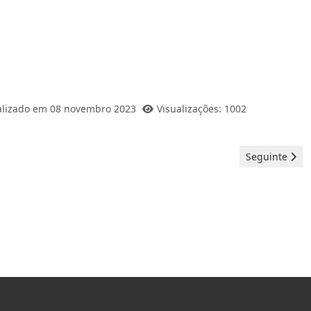
alizado em 08 novembro 2023
Visualizações: 1002
Artigo seguint
Seguinte