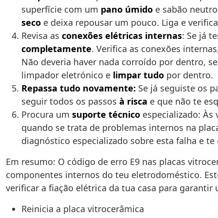
superfície com um
pano úmido
e sabão neutro
seco
e deixa repousar um pouco. Liga e verific
Revisa as
conexões elétricas internas
: Se já 
completamente
. Verifica as conexões interna
Não deveria haver nada corroído por dentro, s
limpador eletrónico e
limpar tudo
por dentro.
Repassa tudo novamente:
Se já seguiste os p
seguir todos os passos
à risca
e que não te esq
Procura um
suporte técnico
especializado: Às 
quando se trata de problemas internos na plac
diagnóstico especializado sobre esta falha e t
Em resumo: O código de erro E9 nas placas vitroc
componentes internos do teu eletrodoméstico. Es
verificar a fiação elétrica da tua casa para garanti
Reinicia a placa vitrocerâmica