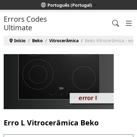
Escolha o seu idioma
Português (Portugal)
Errors Codes
Ultimate
Início
Beko
Vitrocerâmica
Beko Vitrocerâmica - erro
Erro L Vitrocerâmica Beko