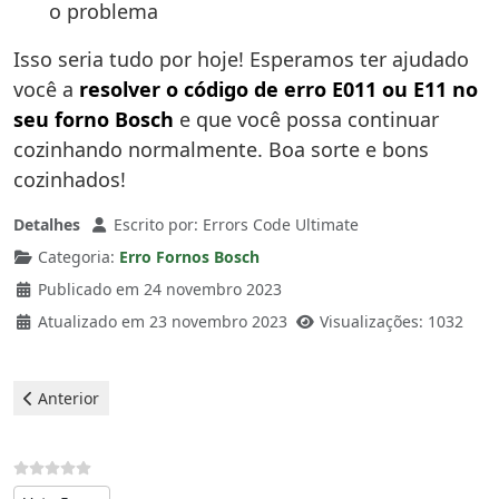
o problema
Isso seria tudo por hoje! Esperamos ter ajudado
você a
resolver o código de erro E011 ou E11 no
seu forno Bosch
e que você possa continuar
cozinhando normalmente. Boa sorte e bons
cozinhados!
Detalhes
Escrito por:
Errors Code Ultimate
Categoria:
Erro Fornos Bosch
Publicado em 24 novembro 2023
Atualizado em 23 novembro 2023
Visualizações: 1032
Artigo anterior: Bosch Fornos - erro E106
Anterior
Avalie, por favor