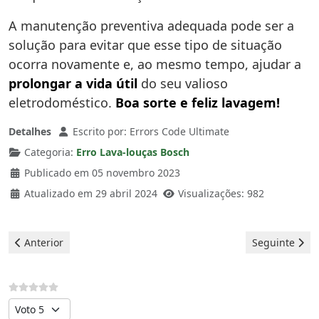
A manutenção preventiva adequada pode ser a
solução para evitar que esse tipo de situação
ocorra novamente e, ao mesmo tempo, ajudar a
prolongar a vida útil
do seu valioso
eletrodoméstico.
Boa sorte e feliz lavagem!
Detalhes
Escrito por:
Errors Code Ultimate
Categoria:
Erro Lava-louças Bosch
Publicado em 05 novembro 2023
Atualizado em 29 abril 2024
Visualizações: 982
Artigo anterior: Bosch Lava louças- erro E01
Artigo seguint
Anterior
Seguinte
Avalie, por favor