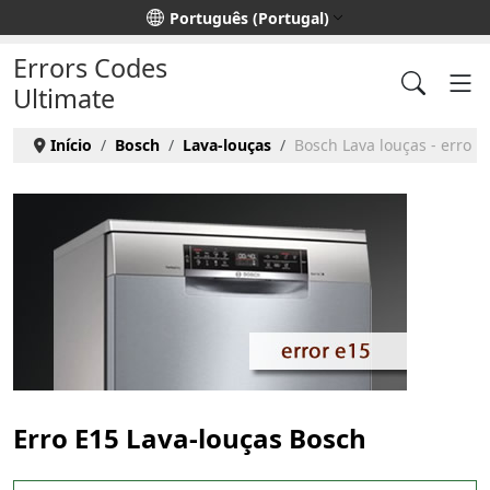
Escolha o seu idioma
Português (Portugal)
Errors Codes
Ultimate
Início
Bosch
Lava-louças
Bosch Lava louças - erro E
Erro E15 Lava-louças Bosch