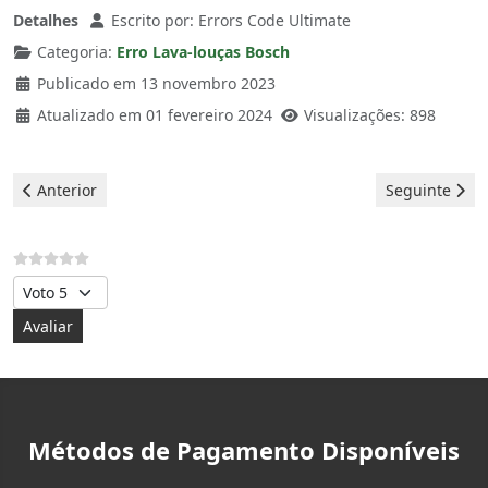
Detalhes
Escrito por:
Errors Code Ultimate
Categoria:
Erro Lava-louças Bosch
Publicado em 13 novembro 2023
Atualizado em 01 fevereiro 2024
Visualizações: 898
Artigo anterior: Bosch Lava louças - erro E21
Artigo seguint
Anterior
Seguinte
Avalie, por favor
Métodos de Pagamento Disponíveis