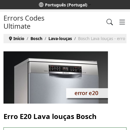
Escolha o seu idioma
Português (Portugal)
Errors Codes
Ultimate
Início
Bosch
Lava-louças
Bosch Lava louças - erro E
Erro E20 Lava louças Bosch