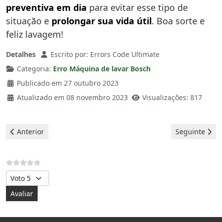
preventiva em dia
para evitar esse tipo de
situação e
prolongar sua vida útil
. Boa sorte e
feliz lavagem!
Detalhes
Escrito por:
Errors Code Ultimate
Categoria:
Erro Máquina de lavar Bosch
Publicado em 27 outubro 2023
Atualizado em 08 novembro 2023
Visualizações: 817
Artigo anterior: Bosch Máquina de lavar - erro F26
Artigo seguin
Anterior
Seguinte
Avalie, por favor