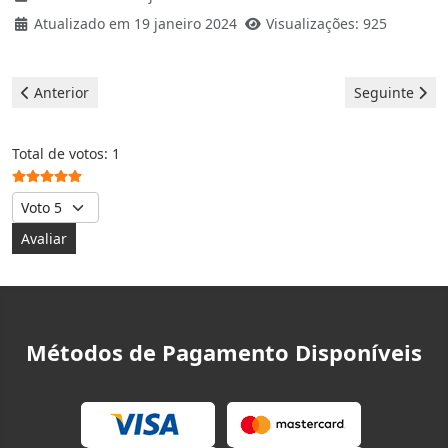
Atualizado em 19 janeiro 2024
Visualizações: 925
Artigo anterior: Canon Impressoras - erro E5
Artigo seguin
Anterior
Seguinte
Votos do utilizador:
5
/
5
Total de votos: 1
Avalie, por favor
Métodos de Pagamento Disponíveis