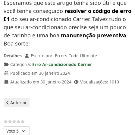
Esperamos que este artigo tenha sido útil e que
você tenha conseguido
resolver o código de erro
E1
do seu ar-condicionado Carrier. Talvez tudo o
que seu ar-condicionado precise seja um pouco
de carinho e uma boa
manutenção preventiva
.
Boa sorte!
Detalhes
Escrito por:
Errors Code Ultimate
Categoria:
Erro Ar-condicionado Carrier
Publicado em 30 janeiro 2024
Atualizado em 30 janeiro 2024
Visualizações: 1010
Artigo anterior: Carrier Ar condicionado - erro E2
Anterior
Avalie, por favor