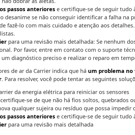
 não dobrar as aletas.
 os passos anteriores
e certifique-se de seguir tudo à
Não desanime se não conseguir identificar a falha na
e de fazê-lo com mais cuidado e atenção aos detalhes.
istas.
ier
para uma revisão mais detalhada: Se nenhum dos p
onal. Por favor, entre em contato com o suporte técn
 um diagnóstico preciso e realizar o reparo em temp
res de ar da Carrier indica que há
um problema no 
r
. Para resolver, você pode tentar as seguintes soluç
rier da energia elétrica para reiniciar os sensores
e certifique-se de que não há fios soltos, quebrados
ova qualquer sujeira ou resíduo que possa impedir
 os passos anteriores
e certifique-se de seguir tudo 
ier
para uma revisão mais detalhada