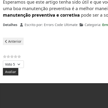
Esperamos que este artigo tenha sido útil e que 
uma boa manutenção preventiva é a melhor maneir
manutenção preventiva e corretiva
pode ser a so
Detalhes
Escrito por:
Errors Code Ultimate
Categoria:
Err
Artigo anterior: Carrier Ar condicionado - erro EF
Anterior
Avalie, por favor