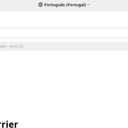
Português (Portugal)
ado - erro E5
rier