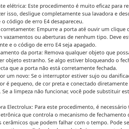
te elétrica: Este procedimento é muito eficaz para res
zer isso, desligue completamente sua lavadora e de
e o código de erro E4 desapareceu.
corretamente: Empurre a porta até ouvir um clique 
m vazamentos ou aberturas de nenhum tipo. Deve est
te e o código de erro E4 seja apagado.
amento da porta: Remova qualquer objeto que possa
er objeto estranho. Se algo estiver bloqueando o fe
ecta que a porta não está corretamente fechada.
or um novo: Se o interruptor estiver sujo ou danific
tor é pequeno, de cor preta e conectado diretamente 
Se a limpeza não funcionar, você pode substituir est
ra Electrolux: Para este procedimento, é necessário
 eletrônica que controla o mecanismo de fechament
res cerâmicos que podem falhar com o tempo. Pode 