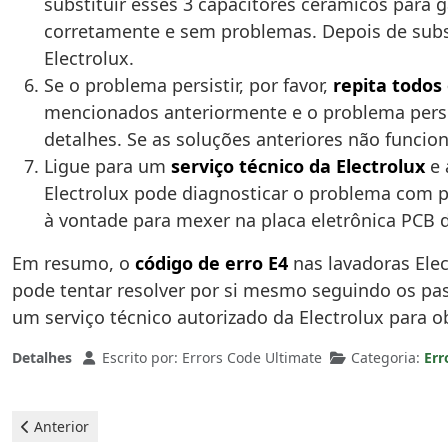
substituir esses 3 capacitores cerâmicos para 
corretamente e sem problemas. Depois de substi
Electrolux.
Se o problema persistir, por favor,
repita todos
mencionados anteriormente e o problema persi
detalhes. Se as soluções anteriores não funcio
Ligue para um
serviço técnico da Electrolux
e 
Electrolux pode diagnosticar o problema com pr
à vontade para mexer na placa eletrônica PCB 
Em resumo, o
código de erro E4
nas lavadoras Elec
pode tentar resolver por si mesmo seguindo os pas
um serviço técnico autorizado da Electrolux para o
Detalhes
Escrito por:
Errors Code Ultimate
Categoria:
Err
Artigo anterior: Electrolux Máquina de lavar - erro E5
Anterior