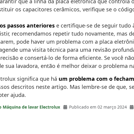
garantir que a linha da placa eletrônica que contro
tuir os capacitores cerâmicos, verifique se o códig
 os passos anteriores
e certifique-se de seguir tudo 
stir, recomendamos repetir tudo novamente, mas de
narem, pode haver um problema com a placa eletrônic
agende uma visita técnica para uma revisão profunda
ecisão e consertá-lo de forma eficiente. Se você nã
de sua lavadora, então é melhor deixar o problema n
trolux significa que há
um problema com o fecham
sos descritos neste artigo. Mas lembre-se de que, s
bter ajuda.
o Máquina de lavar Electrolux
Publicado em 02 março 2024