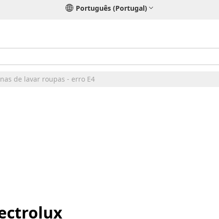
Português (Portugal)
nas de lavar roupas - erro E4
ectrolux