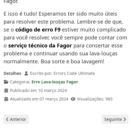
Fagor.
E isso é tudo! Esperamos ter sido muito úteis
para resolver este problema. Lembre-se de que,
se o
código de erro F9
estiver muito complicado
para você resolver, você sempre pode contar com
o
serviço técnico da Fagor
para consertar esse
problema e continuar usando sua lava-louças
normalmente. Boa sorte e boa lavagem!
Detalhes
Escrito por:
Errors Code Ultimate
Categoria:
Erro Lava-louças Fagor
Publicado em 10 março 2024
Atualizado em 07 março 2024
Visualizações: 983
Artigo anterior: Fagor Lava-louças - erro F2
Artigo seguint
Anterior
Seguinte