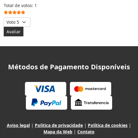
Votos do utilizador:
5
/
5
Total de votos: 1
Avalie, por favor
Métodos de Pagamento Disponíveis
Aviso legal
|
Politica de privacidade
|
Política de cookies
|
Mapa da Web
|
Contato