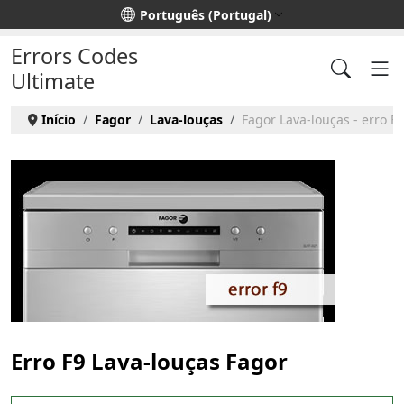
Escolha o seu idioma
Português (Portugal)
Errors Codes
Ultimate
Início
Fagor
Lava-louças
Fagor Lava-louças - erro F9
Erro F9 Lava-louças Fagor