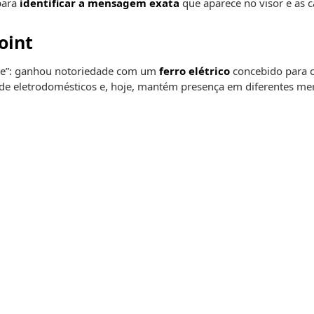
para
identificar a mensagem exata
que aparece no visor e as 
oint
nte”: ganhou notoriedade com um
ferro elétrico
concebido para co
 de eletrodomésticos e, hoje, mantém presença em diferentes m