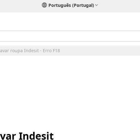
Português (Portugal)
var roupa Indesit - Erro F18
var Indesit