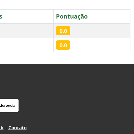
s
Pontuação
0.0
0.0
eb
|
Contato