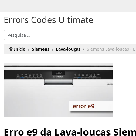
Escolha o seu idioma
Errors Codes Ultimate
Pesquisar
Início
Siemens
Lava-louças
Siemens Lava-louças - E
Erro e9 da Lava-louças Sie