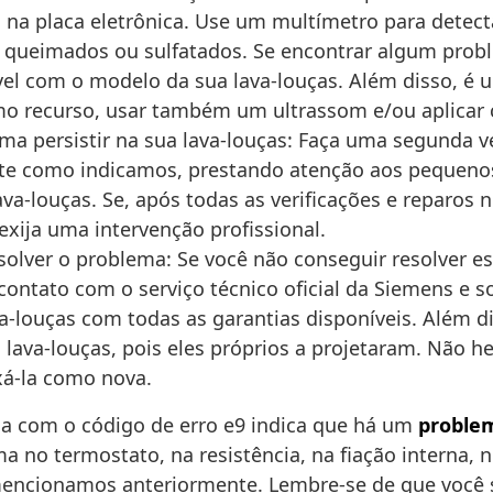
 placa eletrônica. Use um multímetro para detectar
queimados ou sulfatados. Se encontrar algum proble
el com o modelo da sua lava-louças. Além disso, é 
 recurso, usar também um ultrassom e/ou aplicar ca
ma persistir na sua lava-louças: Faça uma segunda 
te como indicamos, prestando atenção aos pequenos 
va-louças. Se, após todas as verificações e reparos n
xija uma intervenção profissional.
solver o problema: Se você não conseguir resolver est
ntato com o serviço técnico oficial da Siemens e sol
va-louças com todas as garantias disponíveis. Além 
 lava-louças, pois eles próprios a projetaram. Não he
xá-la como nova.
lha com o código de erro e9 indica que há um
proble
 no termostato, na resistência, na fiação interna, 
e mencionamos anteriormente. Lembre-se de que você