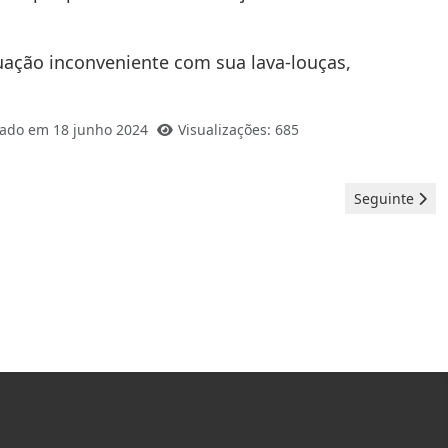
tuação inconveniente com sua lava-louças,
zado em 18 junho 2024
Visualizações: 685
Artigo seguint
Seguinte