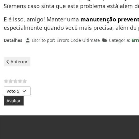
Siemens caso sinta que este problema está além d
E é isso, amigo! Manter uma
manutenção prevent
especialmente quando você mais precisa, além de pr
Detalhes
Escrito por:
Errors Code Ultimate
Categoria:
Err
Artigo anterior: Siemens Lava-louças - Erro e22
Anterior
Avalie, por favor