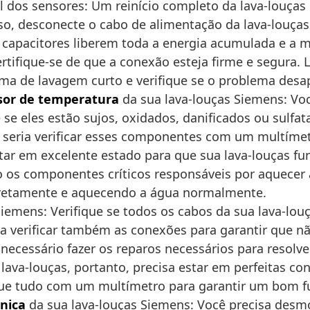
l dos sensores: Um reinício completo da lava-louças 
so, desconecte o cabo de alimentação da lava-louças 
 capacitores liberem toda a energia acumulada e a m
tifique-se de que a conexão esteja firme e segura. 
ma de lavagem curto e verifique se o problema desa
nsor de temperatura
da sua lava-louças Siemens: Você
 se eles estão sujos, oxidados, danificados ou sulfat
 seria verificar esses componentes com um multímet
ar em excelente estado para que sua lava-louças f
o os componentes críticos responsáveis por aquecer 
orretamente e aquecendo a água normalmente.
iemens: Verifique se todos os cabos da sua lava-lou
ra verificar também as conexões para garantir que n
ecessário fazer os reparos necessários para resolver 
va-louças, portanto, precisa estar em perfeitas con
fique tudo com um multímetro para garantir um bom 
ônica
da sua lava-louças Siemens: Você precisa desmont