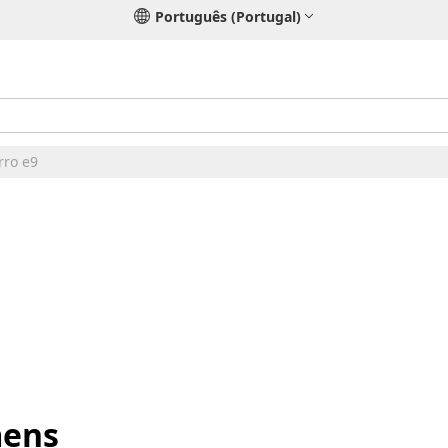
Português (Portugal)
rro e9
mens