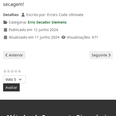
secagem!
Detalhes
Escrito por:
Errors Code Ultimate
Categoria:
Erro Secador Siemens
Publicado em 12 junho 2024
Atualizado em 11 junho 2024
Visualizações: 671
Artigo anterior: Siemens Secador - Erro e90
Artigo seguin
Anterior
Seguinte
Avalie, por favor