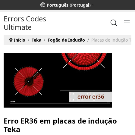
Escolha o seu idioma
Português (Portugal)
Errors Codes
Ultimate
Início
Teka
Fogão de Inducão
Placas de indução Tek
Erro ER36 em placas de indução
Teka