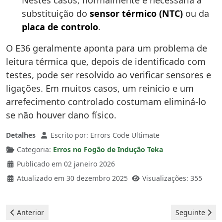
Nestes casos, normalmente é necessária a
substituição do
sensor térmico (NTC)
ou da
placa de controlo
.
O E36 geralmente aponta para um problema de
leitura térmica que, depois de identificado com
testes, pode ser resolvido ao verificar sensores e
ligações. Em muitos casos, um reinício e um
arrefecimento controlado costumam eliminá-lo
se não houver dano físico.
Detalhes
Escrito por:
Errors Code Ultimate
Categoria:
Erros no Fogão de Indução Teka
Publicado em 02 janeiro 2026
Atualizado em 30 dezembro 2025
Visualizações: 355
Artigo anterior: Placas de indução Teka - Erro ER40
Artigo seguint
Anterior
Seguinte