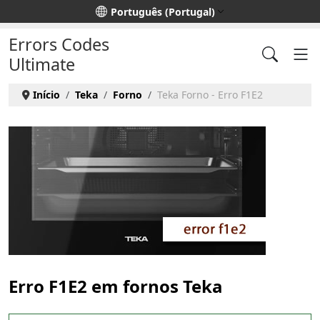
Escolha o seu idioma
Português (Portugal)
Errors Codes
Ultimate
Início
Teka
Forno
Teka Forno - Erro F1E2
Erro F1E2 em fornos Teka