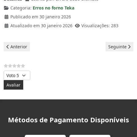
Categoria:
Erros no forno Teka
Publicado em 30 janeiro 2026
Atualizado em 30 janeiro 2026
Visualizações: 283
Artigo anterior: Teka Forno - Erro F8E0
Artigo seguint
Anterior
Seguinte
Avalie, por favor
Métodos de Pagamento Disponíveis