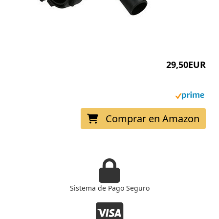
29,50EUR
Comprar en Amazon
fas
fa-
lock
Sistema de Pago Seguro
fab
fa-