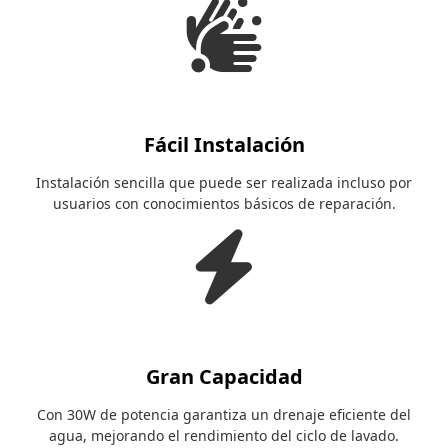
fas
fa-
hands-
wash
Fácil Instalación
Instalación sencilla que puede ser realizada incluso por
usuarios con conocimientos básicos de reparación.
fas
fa-
bolt
Gran Capacidad
Con 30W de potencia garantiza un drenaje eficiente del
agua, mejorando el rendimiento del ciclo de lavado.