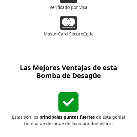
cc-
Verificado por Visa
visa
fab
fa-
cc-
MasterCard SecureCode
mastercard
Las Mejores Ventajas de esta
Bomba de Desagüe
Ventajas
Estas son los
principales puntos fuertes
de esta genial
bomba de desagüe de lavadora doméstica: