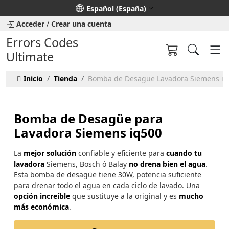
Seleccione su idioma
Español (España)
Acceder
/
Crear una cuenta
Errors Codes
Ultimate
Inicio
Tienda
Bomba de Desagüe Lavadora Siemens iq
Bomba de Desagüe para
Lavadora Siemens iq500
La
mejor solución
confiable y eficiente para
cuando tu
lavadora
Siemens, Bosch ó Balay
no drena bien el agua
.
Esta bomba de desagüe tiene 30W, potencia suficiente
para drenar todo el agua en cada ciclo de lavado. Una
opción increíble
que sustituye a la original y es
mucho
más económica
.