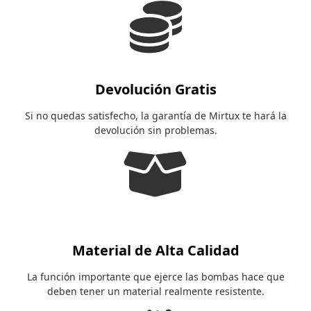
fas
fa-
coins
Devolución Gratis
Si no quedas satisfecho, la garantía de Mirtux te hará la
devolución sin problemas.
fas
fa-
box-
open
Material de Alta Calidad
La función importante que ejerce las bombas hace que
deben tener un material realmente resistente.