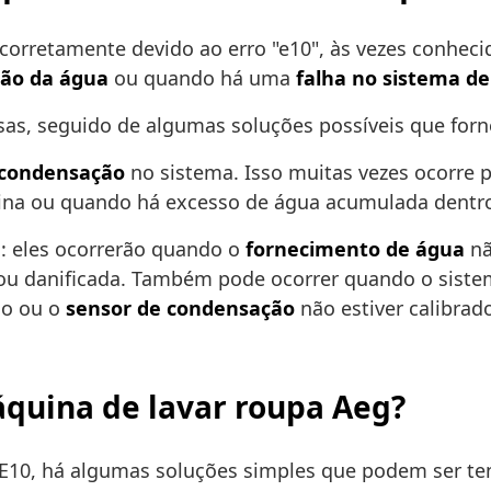
corretamente devido ao erro "e10", às vezes conheci
são da água
ou quando há uma
falha no sistema 
sas, seguido de algumas soluções possíveis que fo
 condensação
no sistema. Isso muitas vezes ocorre
ina ou quando há excesso de água acumulada dentr
s: eles ocorrerão quando o
fornecimento de água
nã
 ou danificada. Também pode ocorrer quando o sis
do ou o
sensor de condensação
não estiver calibra
áquina de lavar roupa Aeg?
o E10, há algumas soluções simples que podem ser te