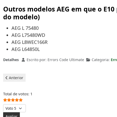
Outros modelos AEG em que o E10 
do modelo)
AEG L 75480
AEG L75480WD
AEG L8WEC166R
AEG L64850L
Detalhes
Escrito por:
Errors Code Ultimate
Categoria:
Err
Artigo anterior: Aeg Máquina de lavar - erro e02
Anterior
Votos do utilizador:
5
/
5
Total de votos: 1
Avalie, por favor