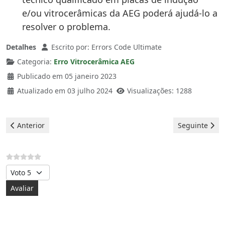
e/ou vitrocerâmicas da AEG poderá ajudá-lo a
resolver o problema.
Detalhes
Escrito por:
Errors Code Ultimate
Categoria:
Erro Vitrocerâmica AEG
Publicado em 05 janeiro 2023
Atualizado em 03 julho 2024
Visualizações: 1288
Artigo anterior: Aeg Vitrocerâmica - erro e5
Artigo seguint
Anterior
Seguinte
Avalie, por favor