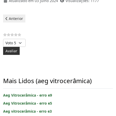
Atualizado em 03 julho 2024
Visualizações: 1177
Artigo anterior: Aeg Vitrocerâmica - erro e9
Anterior
Avalie, por favor
Mais Lidos (aeg vitrocerâmica)
Aeg Vitrocerâmica - erro e9
Aeg Vitrocerâmica - erro e5
Aeg vitrocerâmica - erro e3