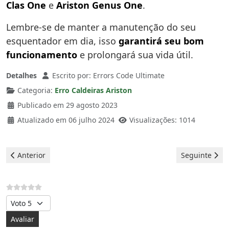
Clas One
e
Ariston Genus One
.
Lembre-se de manter a manutenção do seu
esquentador em dia, isso
garantirá seu bom
funcionamento
e prolongará sua vida útil.
Detalhes
Escrito por:
Errors Code Ultimate
Categoria:
Erro Caldeiras Ariston
Publicado em 29 agosto 2023
Atualizado em 06 julho 2024
Visualizações: 1014
Artigo anterior: Ariston Caldeiras - erro 3p9
Artigo seguint
Anterior
Seguinte
Avalie, por favor