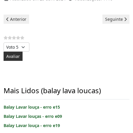
Artigo anterior: Balay Lavar louça - erro e22
Artigo seguint
Anterior
Seguinte
Avalie, por favor
Mais Lidos (balay lava loucas)
Balay Lavar louça - erro e15
Balay Lavar louças - erro e09
Balay Lavar louça - erro e19