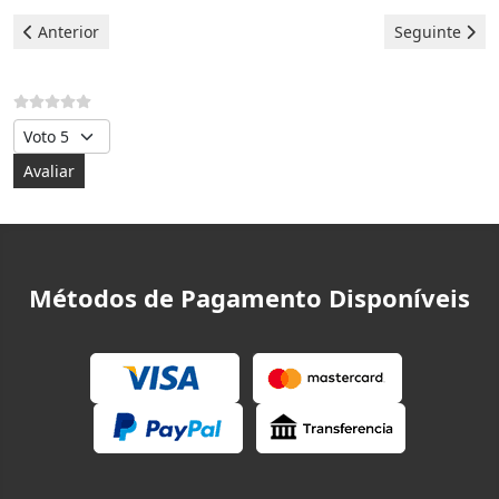
Artigo anterior: Bosch Máquina de lavar - erro 29
Artigo seguin
Anterior
Seguinte
Avalie, por favor
Métodos de Pagamento Disponíveis