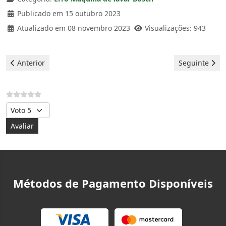
Publicado em 15 outubro 2023
Atualizado em 08 novembro 2023
Visualizações: 943
Artigo anterior: Bosch Máquina de lavar - erro E2
Artigo seguin
Anterior
Seguinte
Avalie, por favor
Métodos de Pagamento Disponíveis