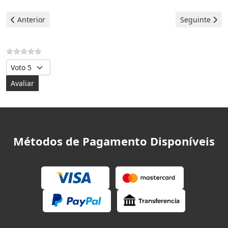
Artigo anterior: Bosch Máquina de lavar - erro F43
Artigo seguin
Anterior
Seguinte
Avalie, por favor
Métodos de Pagamento Disponíveis