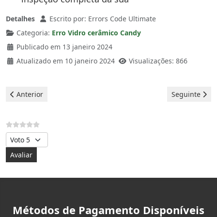
Detalhes
Escrito por:
Errors Code Ultimate
Categoria:
Erro Vidro cerâmico Candy
Publicado em 13 janeiro 2024
Atualizado em 10 janeiro 2024
Visualizações: 866
Artigo anterior: Candy Vitrocerâmica - erro L
Artigo seguint
Anterior
Seguinte
Avalie, por favor
Métodos de Pagamento Disponíveis