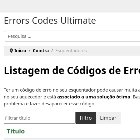
Escolha o seu idioma
Errors Codes Ultimate
Pesquisar
Início
Cointra
Esquentadores
Listagem de Códigos de Err
Ter um código de erro no seu esquentador pode causar muita a
no seu aquecedor e está
associado a uma solução ótima
. Ba
problema e fazer desaparecer esse código.
Filtrar título
Filtro
Limpar
Título