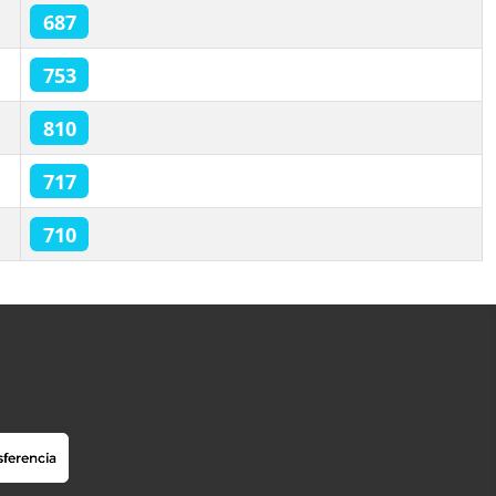
687
753
810
717
710