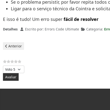
Se o problema persistir, por favor repita todos 
Ligar para o serviço técnico da Cointra e solic
E isso é tudo! Um erro super
fácil de resolver
Detalhes
Escrito por:
Errors Code Ultimate
Categoria:
Err
Artigo anterior: Cointra esquentador - erro D4
Anterior
Avalie, por favor