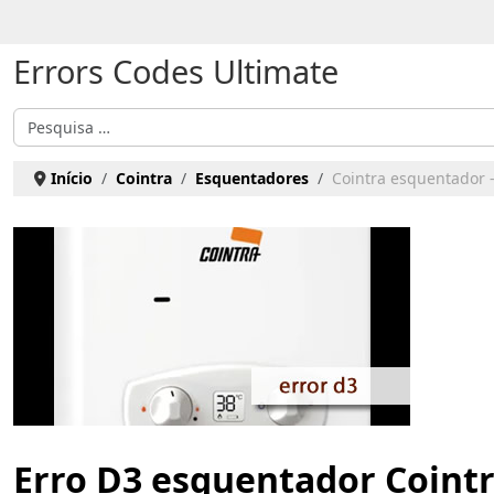
Escolha o seu idioma
Errors Codes Ultimate
Pesquisar
Início
Cointra
Esquentadores
Cointra esquentador -
Erro D3 esquentador Coint