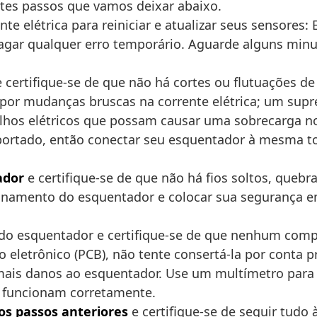
ntes passos que vamos deixar abaixo.
e elétrica para reiniciar e atualizar seus sensores: 
agar qualquer erro temporário. Aguarde alguns minut
 certifique-se de que não há cortes ou flutuações de
por mudanças bruscas na corrente elétrica; um supr
hos elétricos que possam causar uma sobrecarga no 
rtado, então conectar seu esquentador à mesma to
ador
e certifique-se de que não há fios soltos, que
onamento do esquentador e colocar sua segurança em r
do esquentador e certifique-se de que nenhum compo
o eletrônico (PCB), não tente consertá-la por conta
mais danos ao esquentador. Use um multímetro para 
 e funcionam corretamente.
 os passos anteriores
e certifique-se de seguir tudo 