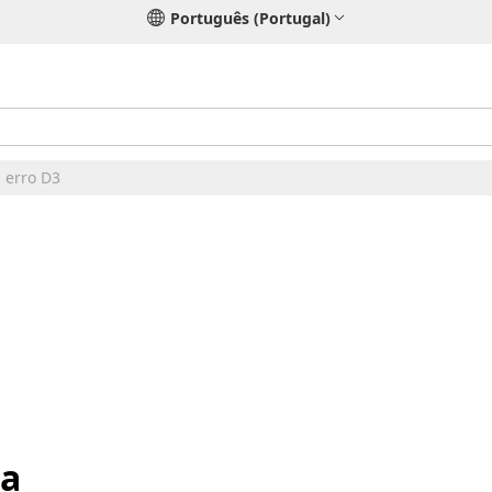
Português (Portugal)
 erro D3
ra