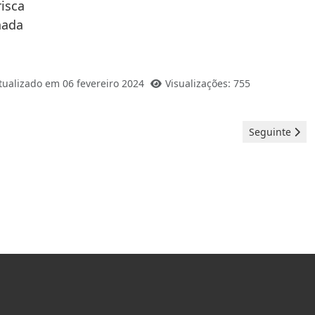
risca
hada
tualizado em 06 fevereiro 2024
Visualizações: 755
Artigo seguint
Seguinte