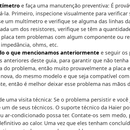
ltímetro
e faça uma manutenção preventiva: É prováv
icá-la. Primeiro, inspecione visualmente para verifica
um multímetro e verifique se alguma das linhas da 
e cada um dos resistores, verifique se têm a quanti
 a placa tem problemas com algum componente ou resi
 impedância, ohms, etc.
udo o que mencionamos anteriormente
e seguir os
 anteriores deste guia, para garantir que não tenh
usa do problema, então muito provavelmente a placa 
ma nova, do mesmo modelo e que seja compatível com 
te, então é melhor deixar esse problema nas mãos de
e uma visita técnica: Se o problema persistir e você 
e um de seus técnicos. O suporte técnico da Haier p
u ar-condicionado possa ter. Contate-os sem medo, p
finitivo ao calor. Uma vez que eles tenham concluíd