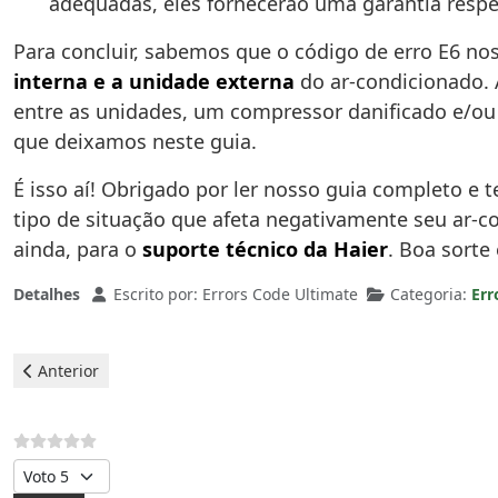
adequadas, eles fornecerão uma garantia resp
Para concluir, sabemos que o código de erro E6 no
interna e a unidade externa
do ar-condicionado.
entre as unidades, um compressor danificado e/ou 
que deixamos neste guia.
É isso aí! Obrigado por ler nosso guia completo e
tipo de situação que afeta negativamente seu ar-con
ainda, para o
suporte técnico da Haier
. Boa sorte
Detalhes
Escrito por:
Errors Code Ultimate
Categoria:
Err
Artigo anterior: Haier Ar-condicionado - Erro E7
Anterior
Avalie, por favor