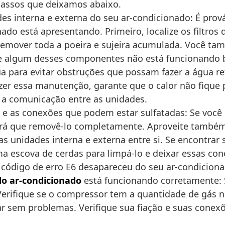
 passos que deixamos abaixo.
es interna e externa do seu ar-condicionado: É pro
nado está apresentando. Primeiro, localize os filtr
emover toda a poeira e sujeira acumulada. Você tam
e algum desses componentes não está funcionando be
para evitar obstruções que possam fazer a água reto
er essa manutenção, garante que o calor não fique p
 a comunicação entre as unidades.
e as conexões que podem estar sulfatadas: Se você 
rá que removê-lo completamente. Aproveite também p
s unidades interna e externa entre si. Se encontrar
 escova de cerdas para limpá-lo e deixar essas cone
 o código de erro E6 desapareceu do seu ar-condicion
o ar-condicionado
está funcionando corretamente: 
 Verifique se o compressor tem a quantidade de gás n
r sem problemas. Verifique sua fiação e suas conexõe