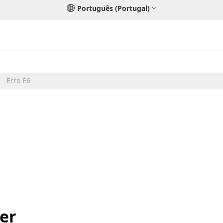
Português (Portugal)
- Erro E6
ier