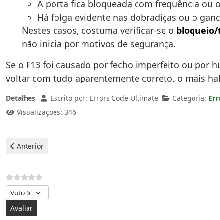
A porta fica bloqueada com frequência ou o
Há folga evidente nas dobradiças ou o ganc
Nestes casos, costuma verificar-se o
bloqueio/
não inicia por motivos de segurança.
Se o F13 foi causado por fecho imperfeito ou por h
voltar com tudo aparentemente correto, o mais habi
Detalhes
Escrito por:
Errors Code Ultimate
Categoria:
Err
Visualizações: 346
Artigo anterior: Máquina de lavar roupa Hisense - Erro F03
Anterior
Avalie, por favor