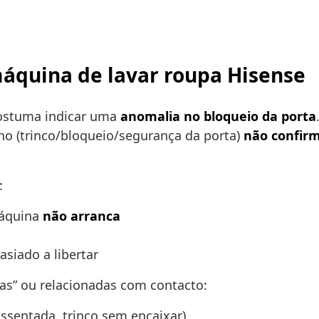
máquina de lavar roupa Hisense
costuma indicar uma
anomalia no bloqueio da porta
ho (trinco/bloqueio/segurança da porta)
não confirm
:
máquina
não arranca
iado a libertar
as” ou relacionadas com contacto:
ssentada, trinco sem encaixar)