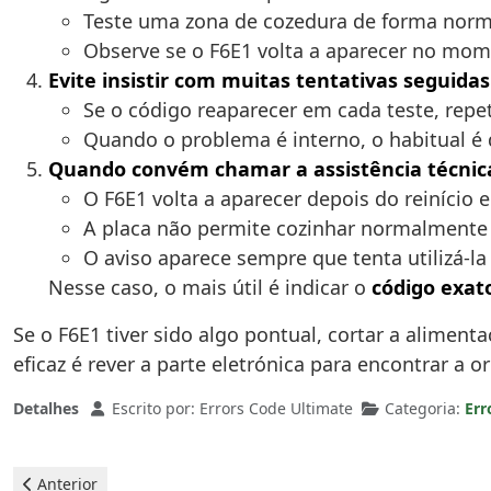
Teste uma zona de cozedura de forma norm
Observe se o F6E1 volta a aparecer no mome
Evite insistir com muitas tentativas seguidas
Se o código reaparecer em cada teste, repe
Quando o problema é interno, o habitual é 
Quando convém chamar a assistência técnic
O F6E1 volta a aparecer depois do reinício e
A placa não permite cozinhar normalmente
O aviso aparece sempre que tenta utilizá-la
Nesse caso, o mais útil é indicar o
código exat
Se o F6E1 tiver sido algo pontual, cortar a alimenta
eficaz é rever a parte eletrónica para encontrar a o
Detalhes
Escrito por:
Errors Code Ultimate
Categoria:
Err
Artigo anterior: Placa vitrocerâmica Hotpoint - Erro F7E5
Anterior