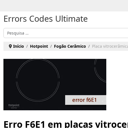
Escolha o seu idioma
Errors Codes Ultimate
Pesquisar
Início
Hotpoint
Fogão Cerâmico
Placa vitrocerâmic
Erro F6E1 em placas vitroc