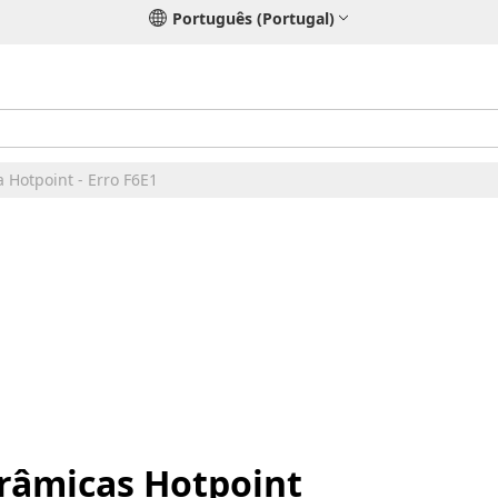
Português (Portugal)
a Hotpoint - Erro F6E1
erâmicas Hotpoint