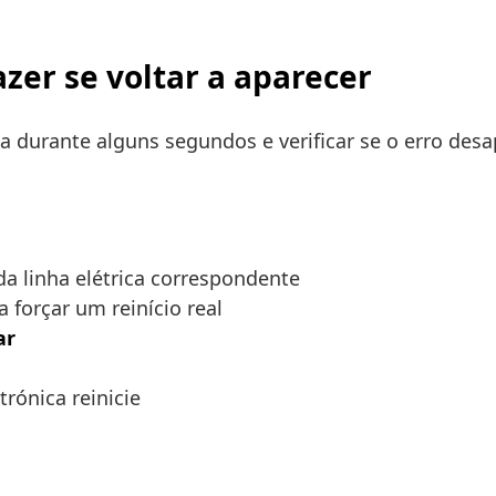
zer se voltar a aparecer
aca durante alguns segundos e verificar se o erro desap
da linha elétrica correspondente
 forçar um reinício real
ar
ónica reinicie