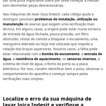
dar uma pista importante sobre por onde começar a revisão
sem desmontar peças desnecessárias.
Nas máquinas de lavar loiça Indesit, cada código ajuda a
distinguir possíveis
problemas de instalação, utilização ou
manutenção
de avarias que exigem uma verificação mais
técnica. Em alguns casos, a origem pode estar numa torneira
de entrada de água fechada, pouca pressão, um filtro
obstruído, restos de comida a bloquear o escoamento, uma
mangueira dobrada ou loiça mal colocada que impede a
rotação dos braços aspersores. Noutros casos, a falha pode
estar relacionada com a
bomba de escoamento
, a
entrada de
água
, a
resistência de aquecimento
, os
sensores internos
, o
sistema de nível de água, o fecho da porta ou a placa
eletrónica. Por isso, convém identificar bem o aviso, observar o
comportamento do aparelho e começar sempre pelas
verificações mais simples.
Localize o erro da sua máquina de
lavar loiça Indesit e verifique a