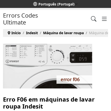
Escolha o seu idioma
Português (Portugal)
Errors Codes
Ultimate
Início
Indesit
Máquina de lavar roupa
Máquina de la
Erro F06 em máquinas de lavar
roupa Indesit