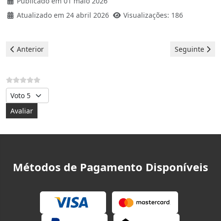
Publicado em 01 maio 2026
Atualizado em 24 abril 2026
Visualizações: 186
Artigo anterior: Máquina de lavar roupa Indesit - Erro F07
Artigo seguint
Anterior
Seguinte
Avalie, por favor
Métodos de Pagamento Disponíveis