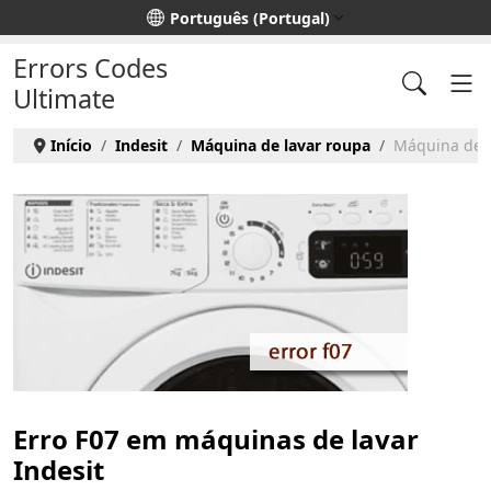
Escolha o seu idioma
Português (Portugal)
Errors Codes
Ultimate
Início
Indesit
Máquina de lavar roupa
Máquina de la
Erro F07 em máquinas de lavar
Indesit