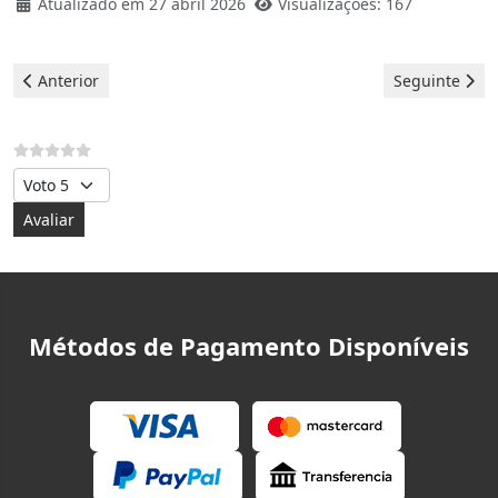
Atualizado em 27 abril 2026
Visualizações: 167
Artigo anterior: Máquina de lavar roupa Indesit - Erro F08
Artigo seguint
Anterior
Seguinte
Avalie, por favor
Métodos de Pagamento Disponíveis