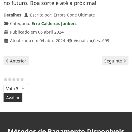
no futuro. Boa sorte e até a próxima!
Detalhes
Escrito por:
Errors Code Ultimate
Categoria:
Erro Caldeiras Junkers
Publicado em 06 abril 2024
Atualizado em 04 abril 2024
Visualizações: 699
Artigo anterior: Junkers Caldeiras - Erro A4
Artigo seguint
Anterior
Seguinte
Avalie, por favor
Métodos de Pagamento Disponíveis