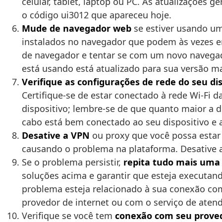
celular, tablet, laptop ou PC. As atualizaçõe
o código ui3012 que apareceu hoje.
Mude de navegador web
se estiver usando um 
instalados no navegador que podem às vezes e
de navegador e tentar se com um novo navegad
está usando está atualizado para sua versão ma
Verifique as configurações de rede do seu dis
Certifique-se de estar conectado à rede Wi-Fi d
dispositivo; lembre-se de que quanto maior a di
cabo está bem conectado ao seu dispositivo e 
Desative a VPN
ou proxy que você possa estar 
causando o problema na plataforma. Desative a
Se o problema persistir,
repita tudo mais uma
soluções acima e garantir que esteja executand
problema esteja relacionado à sua conexão co
provedor de internet ou com o serviço de atend
Verifique se você tem
conexão com seu provedo