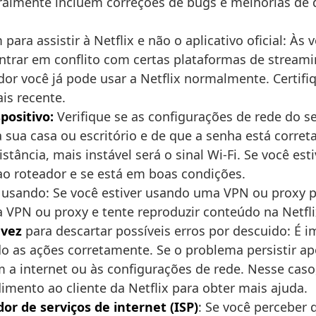
s geralmente incluem correções de bugs e melhorias
para assistir à Netflix e não o aplicativo oficial: 
ntrar em conflito com certas plataformas de stream
or você já pode usar a Netflix normalmente. Certif
is recente.
positivo:
Verifique se as configurações de rede do s
a sua casa ou escritório e de que a senha está corret
stância, mais instável será o sinal Wi-Fi. Se você es
ao roteador e se está em boas condições.
usando: Se você estiver usando uma VPN ou proxy para
 VPN ou proxy e tente reproduzir conteúdo na Netfl
 vez
para descartar possíveis erros por descuido: É
o as ações corretamente. Se o problema persistir apó
m a internet ou às configurações de rede. Nesse c
imento ao cliente da Netflix para obter mais ajuda.
r de serviços de internet (ISP)
: Se você perceber