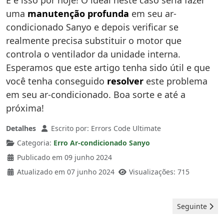
E é isso por hoje! O ideal neste caso seria fazer
uma
manutenção profunda
em seu ar-
condicionado Sanyo e depois verificar se
realmente precisa substituir o motor que
controla o ventilador da unidade interna.
Esperamos que este artigo tenha sido útil e que
você tenha conseguido
resolver
este problema
em seu ar-condicionado. Boa sorte e até a
próxima!
Detalhes
Escrito por:
Errors Code Ultimate
Categoria:
Erro Ar-condicionado Sanyo
Publicado em 09 junho 2024
Atualizado em 07 junho 2024
Visualizações: 715
Artigo seguin
Seguinte