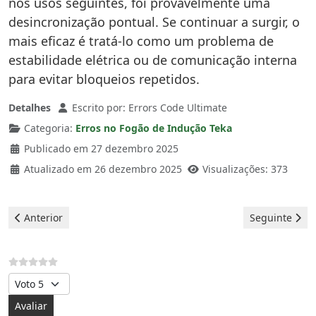
nos usos seguintes, foi provavelmente uma
desincronização pontual. Se continuar a surgir, o
mais eficaz é tratá-lo como um problema de
estabilidade elétrica ou de comunicação interna
para evitar bloqueios repetidos.
Detalhes
Escrito por:
Errors Code Ultimate
Categoria:
Erros no Fogão de Indução Teka
Publicado em 27 dezembro 2025
Atualizado em 26 dezembro 2025
Visualizações: 373
Artigo anterior: Placas de indução Teka - Erro E9
Artigo seguint
Anterior
Seguinte
Avalie, por favor