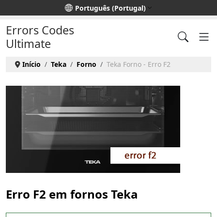
Escolha o seu idioma
Português (Portugal)
Errors Codes
Ultimate
Início
Teka
Forno
Teka Forno - Erro F2
Erro F2 em fornos Teka