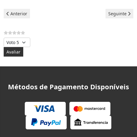
Artigo anterior: Teka Forno - Erro F2
Artigo seguint
Anterior
Seguinte
Avalie, por favor
Métodos de Pagamento Disponíveis