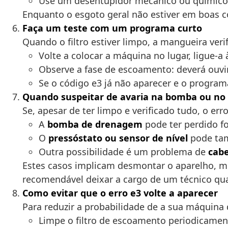
Use um desentupidor mecânico ou químico a
Enquanto o esgoto geral não estiver em boas c
Faça um teste com um programa curto
Quando o filtro estiver limpo, a mangueira ver
Volte a colocar a máquina no lugar, ligue-
Observe a fase de escoamento: deverá ouvir
Se o código e3 já não aparecer e o program
Quando suspeitar de avaria na bomba ou no 
Se, apesar de ter limpo e verificado tudo, o er
A
bomba de drenagem
pode ter perdido fo
O
pressóstato ou sensor de nível
pode tam
Outra possibilidade é um problema de
cab
Estes casos implicam desmontar o aparelho, me
recomendável deixar a cargo de um técnico qua
Como evitar que o erro e3 volte a aparecer
Para reduzir a probabilidade de a sua máquina d
Limpe o filtro de escoamento periodicament