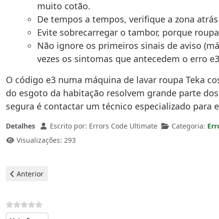
muito cotão.
De tempos a tempos, verifique a zona atrá
Evite sobrecarregar o tambor, porque roupa
Não ignore os primeiros sinais de aviso (m
vezes os sintomas que antecedem o erro e3
O código e3 numa máquina de lavar roupa Teka cost
do esgoto da habitação resolvem grande parte dos
segura é contactar um técnico especializado para 
Detalhes
Escrito por:
Errors Code Ultimate
Categoria:
Err
Visualizações: 293
Artigo anterior: Máquina de lavar loiça Teka - Erro E2
Anterior
Avalie, por favor