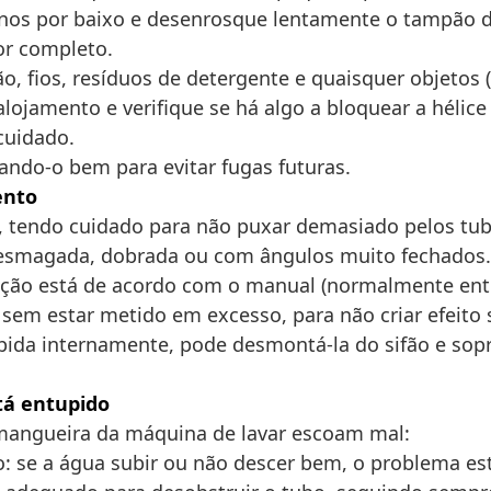
nos por baixo e desenrosque lentamente o tampão do
por completo.
, fios, resíduos de detergente e quaisquer objetos (
o alojamento e verifique se há algo a bloquear a hél
cuidado.
scando-o bem para evitar fugas futuras.
ento
, tendo cuidado para não puxar demasiado pelos tub
esmagada, dobrada ou com ângulos muito fechados.
tação está de acordo com o manual (normalmente entr
em estar metido em excesso, para não criar efeito s
pida internamente, pode desmontá-la do sifão e so
tá entupido
a mangueira da máquina de lavar escoam mal:
o: se a água subir ou não descer bem, o problema es