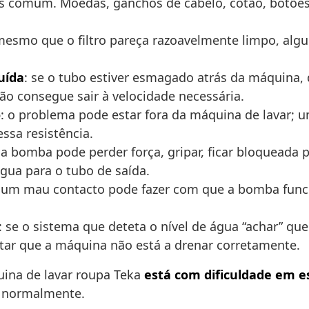
is comum. Moedas, ganchos de cabelo, cotão, botões 
mesmo que o filtro pareça razoavelmente limpo, alg
uída
: se o tubo estiver esmagado atrás da máquina,
o consegue sair à velocidade necessária.
o
: o problema pode estar fora da máquina de lavar; 
ssa resistência.
a bomba pode perder força, gripar, ficar bloqueada
gua para o tubo de saída.
: um mau contacto pode fazer com que a bomba func
: se o sistema que deteta o nível de água “achar” q
etar que a máquina não está a drenar corretamente.
uina de lavar roupa Teka
está com dificuldade em e
r normalmente.