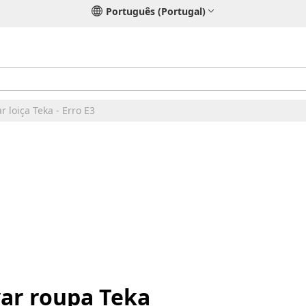
Português (Portugal)
 loiça Teka - Erro E3
var roupa Teka