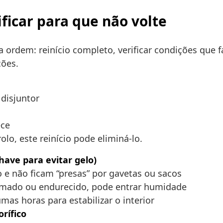
ficar para que não volte
a ordem: reinício completo, verificar condições que f
ções.
 disjuntor
ece
lo, este reinício pode eliminá-lo.
have para evitar gelo)
 e não ficam “presas” por gavetas ou sacos
formado ou endurecido, pode entrar humidade
as horas para estabilizar o interior
orífico