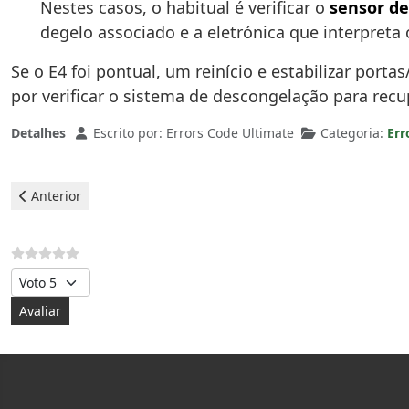
Nestes casos, o habitual é verificar o
sensor d
degelo associado e a eletrónica que interpreta o
Se o E4 foi pontual, um reinício e estabilizar port
por verificar o sistema de descongelação para rec
Detalhes
Escrito por:
Errors Code Ultimate
Categoria:
Err
Artigo anterior: Frigorífico Teka - Erro E5
Anterior
Avalie, por favor