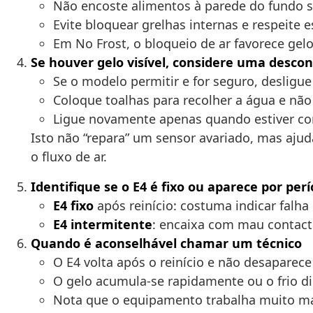
Não encoste alimentos à parede do fundo s
Evite bloquear grelhas internas e respeite 
Em No Frost, o bloqueio de ar favorece gel
Se houver gelo visível, considere uma desco
Se o modelo permitir e for seguro, desligu
Coloque toalhas para recolher a água e não
Ligue novamente apenas quando estiver c
Isto não “repara” um sensor avariado, mas ajud
o fluxo de ar.
Identifique se o E4 é fixo ou aparece por per
E4 fixo
após reinício: costuma indicar falha
E4 intermitente
: encaixa com mau contac
Quando é aconselhável chamar um técnico
O E4 volta após o reinício e não desaparece
O gelo acumula-se rapidamente ou o frio di
Nota que o equipamento trabalha muito ma