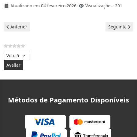
Atualizado em 04 fevereiro 2026
Visualizações: 291
Artigo anterior: Frigorífico Teka - Erro E6
Artigo seguint
Anterior
Seguinte
Avalie, por favor
Métodos de Pagamento Disponíveis