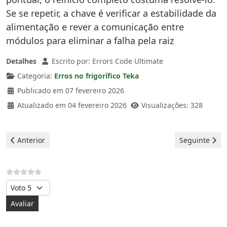
Se se repetir, a chave é verificar a estabilidade da
alimentação e rever a comunicação entre
módulos para eliminar a falha pela raiz
Detalhes
Escrito por:
Errors Code Ultimate
Categoria:
Erros no frigorífico Teka
Publicado em 07 fevereiro 2026
Atualizado em 04 fevereiro 2026
Visualizações: 328
Artigo anterior: Frigorífico Teka - Erro E7
Artigo seguint
Anterior
Seguinte
Avalie, por favor