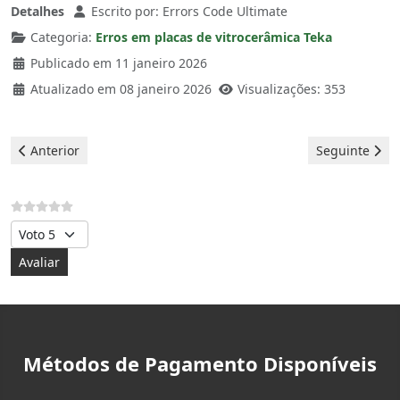
Detalhes
Escrito por:
Errors Code Ultimate
Categoria:
Erros em placas de vitrocerâmica Teka
Publicado em 11 janeiro 2026
Atualizado em 08 janeiro 2026
Visualizações: 353
Artigo anterior: Placa vitrocerâmica Teka - Erro E3
Artigo seguint
Anterior
Seguinte
Avalie, por favor
Métodos de Pagamento Disponíveis