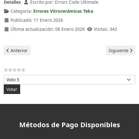
Detalles
Escrito por:
Errors Code Ultimate
Categoría:
Errores Vitrocerámicas Teka
Publicado: 11 Enero 2026
Última actualización: 08 Enero 2026
Visitas: 343
Artículo anterior: Teka Vitrocerámica - Error E3
Artículo siguie
Anterior
Siguiente
Por favor, vote
Métodos de Pago Disponibles