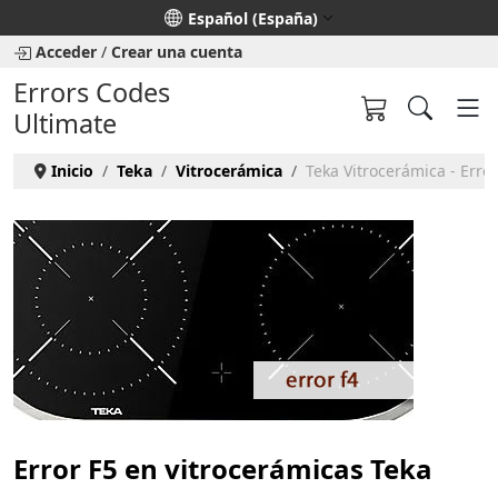
Seleccione su idioma
Español (España)
Acceder
/
Crear una cuenta
Errors Codes
Ultimate
Inicio
Teka
Vitrocerámica
Teka Vitrocerámica - Error
Error F5 en vitrocerámicas Teka