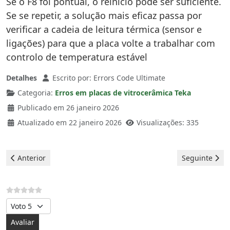
Se o F8 foi pontual, o reinício pode ser suficiente.
Se se repetir, a solução mais eficaz passa por
verificar a cadeia de leitura térmica (sensor e
ligações) para que a placa volte a trabalhar com
controlo de temperatura estável
Detalhes
Escrito por:
Errors Code Ultimate
Categoria:
Erros em placas de vitrocerâmica Teka
Publicado em 26 janeiro 2026
Atualizado em 22 janeiro 2026
Visualizações: 335
Artigo anterior: Placa vitrocerâmica Teka - Erro F01
Artigo seguint
Anterior
Seguinte
Avalie, por favor